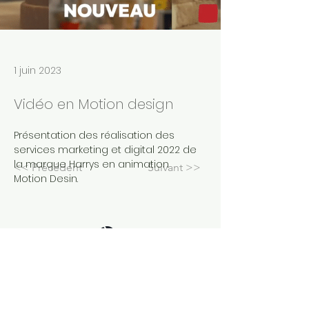
1 juin 2023
Vidéo en Motion design
Présentation des réalisation des 
services marketing et digital 2022 de 
la marque Harrys en animation 
<< Précédent
Suivant >>
Motion Desin.