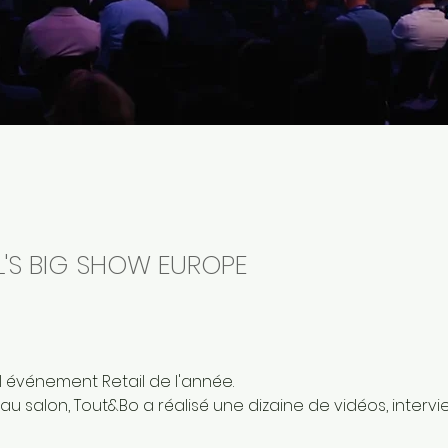
IL'S BIG SHOW EUROPE
l événement Retail de l'année.
u salon, Tout&Bo a réalisé une dizaine de vidéos, intervi