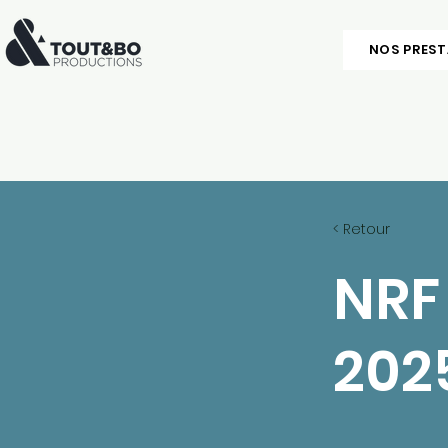
NOS PRES
< Retour
NRF
202