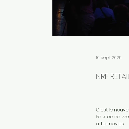
16 sept. 2025
NRF RETA
C'est le nouve
Pour ce nouvea
aftermovies.